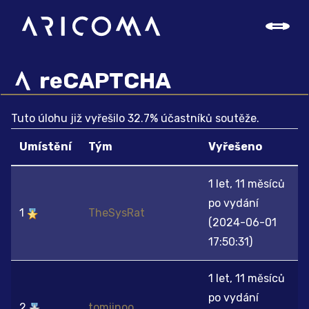
reCAPTCHA
Tuto úlohu již vyřešilo 32.7% účastníků soutěže.
Umístění
Tým
Vyřešeno
1 let, 11 měsíců
po vydání
1
TheSysRat
(2024-06-01
17:50:31)
1 let, 11 měsíců
po vydání
2
tomiinoo