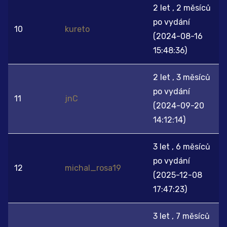
2 let , 2 měsíců
po vydání
10
kureto
(2024-08-16
15:48:36)
2 let , 3 měsíců
po vydání
11
jnC
(2024-09-20
14:12:14)
3 let , 6 měsíců
po vydání
12
michal_rosa19
(2025-12-08
17:47:23)
3 let , 7 měsíců