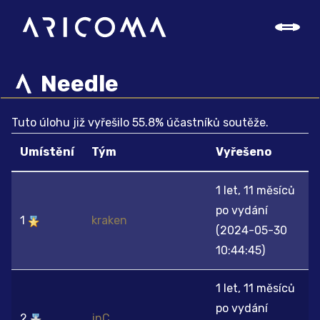
Needle
Tuto úlohu již vyřešilo 55.8% účastníků soutěže.
Umístění
Tým
Vyřešeno
1 let, 11 měsíců
po vydání
1
kraken
(2024-05-30
10:44:45)
1 let, 11 měsíců
po vydání
2
jnC