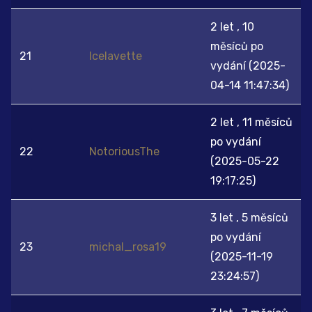
2 let , 10
měsíců po
21
Icelavette
vydání (2025-
04-14 11:47:34)
2 let , 11 měsíců
po vydání
22
NotoriousThe
(2025-05-22
19:17:25)
3 let , 5 měsíců
po vydání
23
michal_rosa19
(2025-11-19
23:24:57)