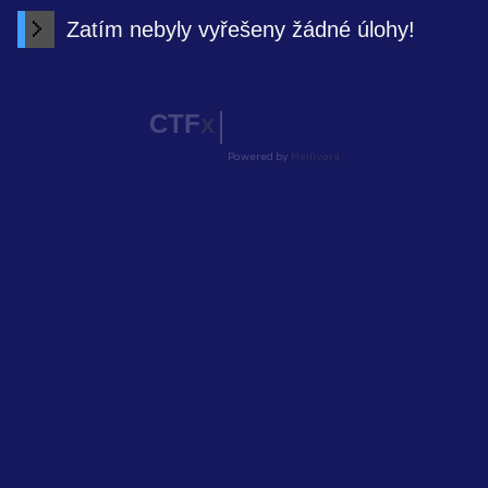
Zatím nebyly vyřešeny žádné úlohy!
CTF
x
Powered by
Mellivora